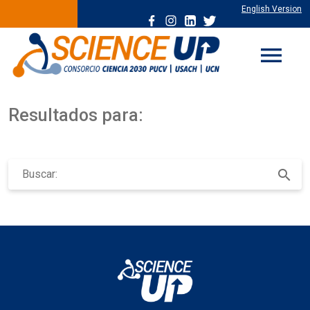
English Version
menu
Resultados para:
Buscar
search
por